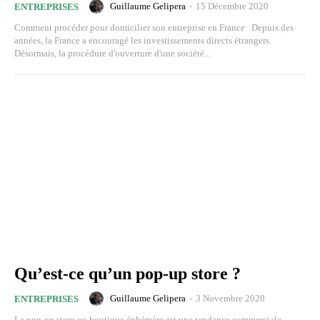
Guillaume Gelipera
-
15 Décembre 2020
ENTREPRISES
Comment procéder pour domicilier son entreprise en France Depuis des
années, la France a encouragé les investissements directs étrangers.
Désormais, la procédure d'ouverture d'une société...
Qu’est-ce qu’un pop-up store ?
Guillaume Gelipera
-
3 Novembre 2020
ENTREPRISES
Le pop-up store ou boutique éphémère est une tendance commerciale