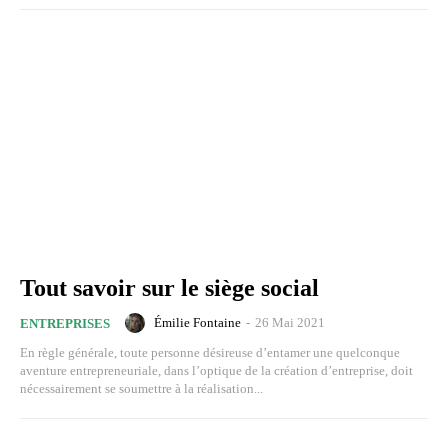
Tout savoir sur le siège social
Émilie Fontaine
-
26 Mai 2021
ENTREPRISES
En règle générale, toute personne désireuse d’entamer une quelconque
aventure entrepreneuriale, dans l’optique de la création d’entreprise, doit
nécessairement se soumettre à la réalisation...