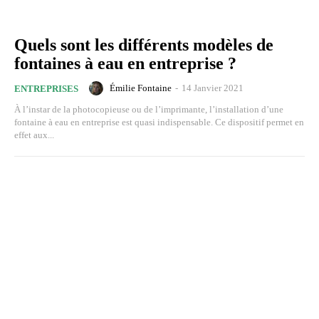
Quels sont les différents modèles de
fontaines à eau en entreprise ?
Émilie Fontaine
-
14 Janvier 2021
ENTREPRISES
À l’instar de la photocopieuse ou de l’imprimante, l’installation d’une
fontaine à eau en entreprise est quasi indispensable. Ce dispositif permet en
effet aux...