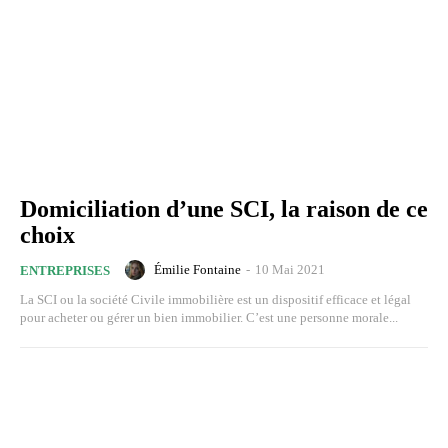
Domiciliation d’une SCI, la raison de ce
choix
Émilie Fontaine
-
10 Mai 2021
ENTREPRISES
La SCI ou la société Civile immobilière est un dispositif efficace et légal
pour acheter ou gérer un bien immobilier. C’est une personne morale...