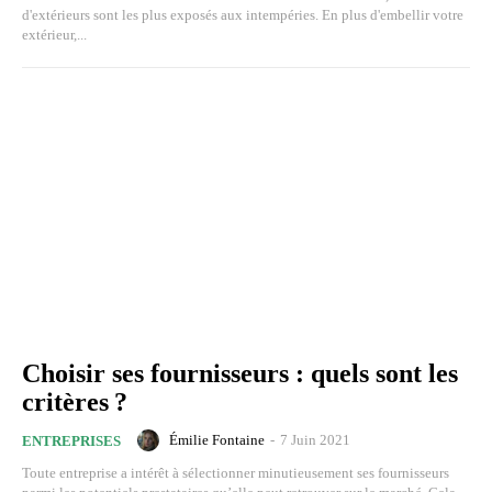
d'extérieurs sont les plus exposés aux intempéries. En plus d'embellir votre
extérieur,...
Choisir ses fournisseurs : quels sont les
critères ?
Émilie Fontaine
-
7 Juin 2021
ENTREPRISES
Toute entreprise a intérêt à sélectionner minutieusement ses fournisseurs