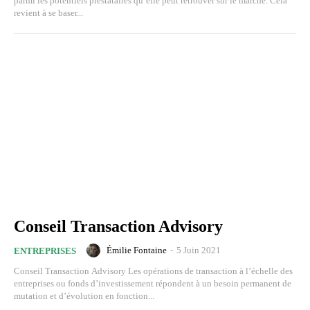
parmi les potentiels prestataires qu’elle peut retrouver sur le marché. Cela
revient à se baser...
Conseil Transaction Advisory
Émilie Fontaine
-
5 Juin 2021
ENTREPRISES
Conseil Transaction Advisory Les opérations de transaction à l’échelle des
entreprises ou fonds d’investissement répondent à un besoin permanent de
mutation et d’évolution en fonction...