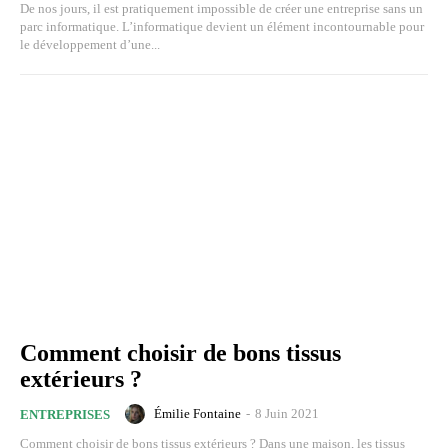
De nos jours, il est pratiquement impossible de créer une entreprise sans un
parc informatique. L’informatique devient un élément incontournable pour
le développement d’une...
Comment choisir de bons tissus
extérieurs ?
Émilie Fontaine
-
8 Juin 2021
ENTREPRISES
Comment choisir de bons tissus extérieurs ? Dans une maison, les tissus