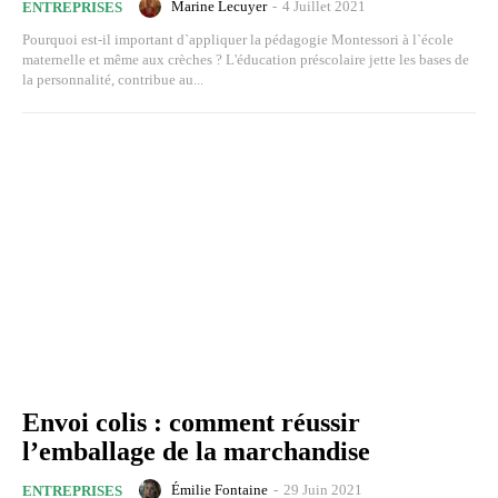
Marine Lecuyer
-
4 Juillet 2021
ENTREPRISES
Pourquoi est-il important d`appliquer la pédagogie Montessori à l`école
maternelle et même aux crèches ? L'éducation préscolaire jette les bases de
la personnalité, contribue au...
Envoi colis : comment réussir
l’emballage de la marchandise
Émilie Fontaine
-
29 Juin 2021
ENTREPRISES