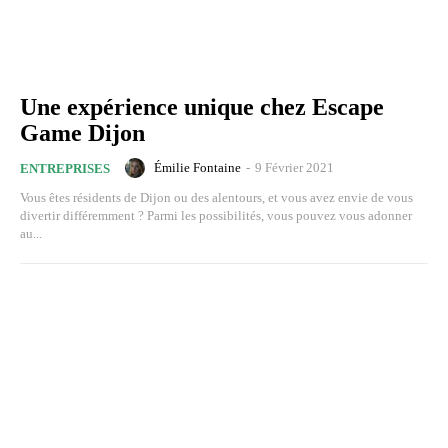
Une expérience unique chez Escape
Game Dijon
Émilie Fontaine
-
9 Février 2021
ENTREPRISES
Vous êtes résidents de Dijon ou des alentours, et vous avez envie de vous
divertir différemment ? Parmi les possibilités, vous pouvez vous adonner
au...