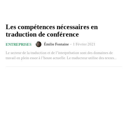
Les compétences nécessaires en
traduction de conférence
Émilie Fontaine
-
1 Février 2021
ENTREPRISES
Le secteur de la traduction et de l’interprétation sont des domaines de
travail en plein essor à l’heure actuelle. Le traducteur utilise des textes...