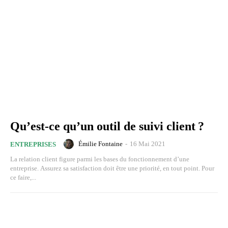
Qu’est-ce qu’un outil de suivi client ?
Émilie Fontaine
-
16 Mai 2021
ENTREPRISES
La relation client figure parmi les bases du fonctionnement d’une
entreprise. Assurez sa satisfaction doit être une priorité, en tout point. Pour
ce faire,...