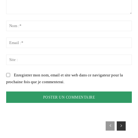
Commenter
:
No
:*
Ema
:*
Sit
:
Enregistrer mon nom, email et site web dans ce navigateur pour la
prochaine fois que je commenterai.