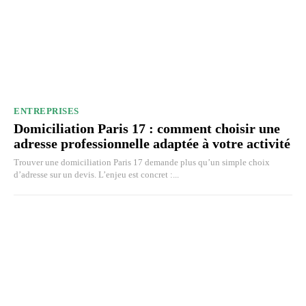
ENTREPRISES
Domiciliation Paris 17 : comment choisir une
adresse professionnelle adaptée à votre activité
Trouver une domiciliation Paris 17 demande plus qu’un simple choix
d’adresse sur un devis. L’enjeu est concret :...