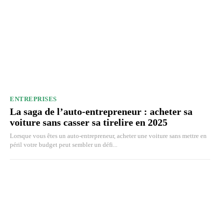
ENTREPRISES
La saga de l’auto-entrepreneur : acheter sa
voiture sans casser sa tirelire en 2025
Lorsque vous êtes un auto-entrepreneur, acheter une voiture sans mettre en
péril votre budget peut sembler un défi...