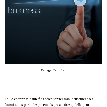
Partager l'article :
Facebook
X
Pinterest
WhatsApp
Toute entreprise a intérêt à sélectionner minutieusement ses
fournisseurs parmi les potentiels prestataires qu’elle peut