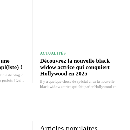
ACTUALITÉS
 une
Découvrez la nouvelle black
l(iste) !
widow actrice qui conquiert
Hollywood en 2025
ticle de blog ?
 parfois ! Qui...
Il y a quelque chose de spécial chez la nouvelle
black widow actrice qui fait parler Hollywood en...
Articles populaires