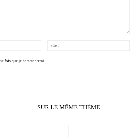
Email
Site
:*
:
ne fois que je commenterai.
SUR LE MÊME THÈME