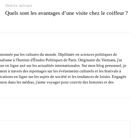
Article suivant
Quels sont les avantages d’une visite chez le coiffeur ?
assionnée par les cultures du monde. Diplômée en sciences politiques de
alisme à l'Institut d'Études Politiques de Paris. Originaire du Vietnam, j'ai
e en ligne axé sur les actualités internationales. Sur mon blog personnel, je
ment à travers des reportages sur les événements culturels et les festivals à
cations en ligne sur les sujets de société et les tendances de loisirs. Engagée
usion dans les médias, j'aime voyager pour couvrir des histoires et des