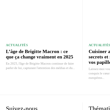
ACTUALITÉS
ACTUALITÉ
L’âge de Brigitte Macron : ce
Cuisiner a
que ça change vraiment en 2025
secrets et
vos papill
En 2025, l'âge de Brigitte Macron continue de faire
parler de lui, capturant l'attention des médias et du...
Laissez-moi vous
conquis le cœur 
européens...
Suivez-nous
Thémati