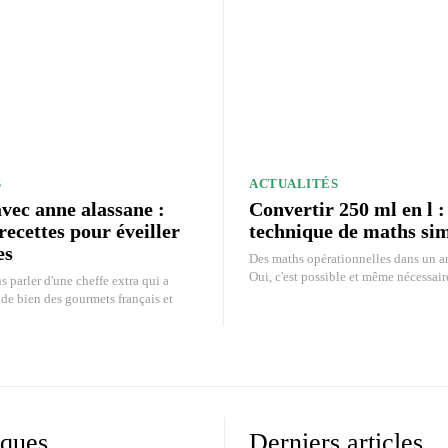
S
ACTUALITÉS
vec anne alassane :
Convertir 250 ml en l :
 recettes pour éveiller
technique de maths simp
es
Des maths opérationnelles dans un ar
Oui, c'est possible et même nécessaire
 parler d'une cheffe extra qui a
de bien des gourmets français et
ques
Derniers articles