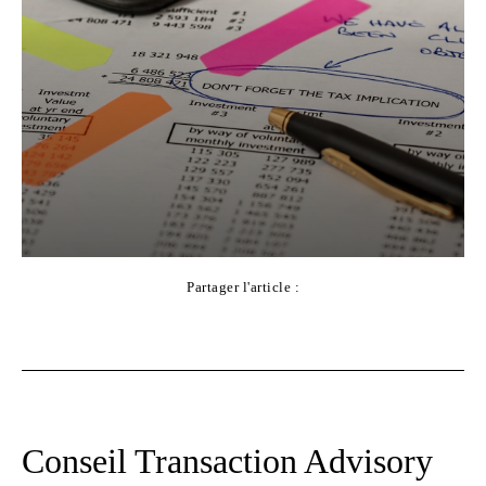
Partager l'article :
Facebook
X
Pinterest
WhatsApp
Conseil Transaction Advisory