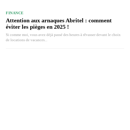
FINANCE
Attention aux arnaques Abritel : comment
éviter les pièges en 2025 !
Si comme moi, vous avez déjà passé des heures à rêvasser devant le choix
de locations de vacances...