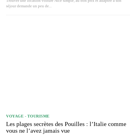
Trouver une location voiture Nice simple, au bon prix et adaptée à son
séjour demande un peu de...
VOYAGE - TOURISME
Les plages secrètes des Pouilles : l’Italie comme
vous ne l’avez jamais vue