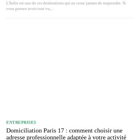
L'Italie est une de ces destinations qui ne cesse jamais de surprendre. Si
vous pensez avoir tout vu,...
ENTREPRISES
Domiciliation Paris 17 : comment choisir une
adresse professionnelle adaptée à votre activité