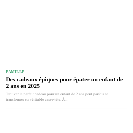
FAMILLE
Des cadeaux épiques pour épater un enfant de
2 ans en 2025
Trouver le parfait cadeau pour un enfant de 2 ans peut parfois se
transformer en véritable casse-tête. À...