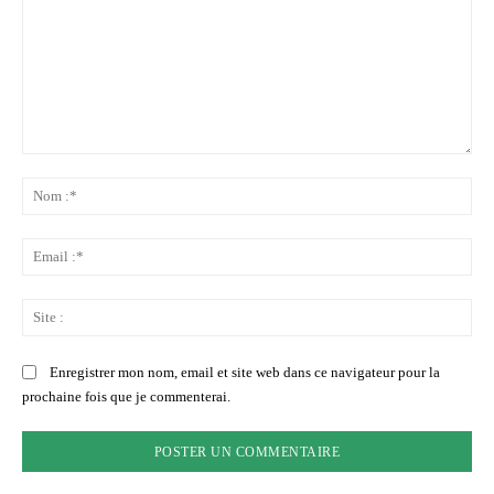
Commenter
:
No
:*
Ema
:*
Sit
:
Enregistrer mon nom, email et site web dans ce navigateur pour la
prochaine fois que je commenterai.