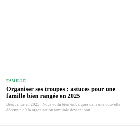
FAMILLE
Organiser ses troupes : astuces pour une
famille bien rangée en 2025
Bienvenue en 2025 ! Nous voilà bien embarqués dans une nouvelle
décennie où la organisation familiale devient non...