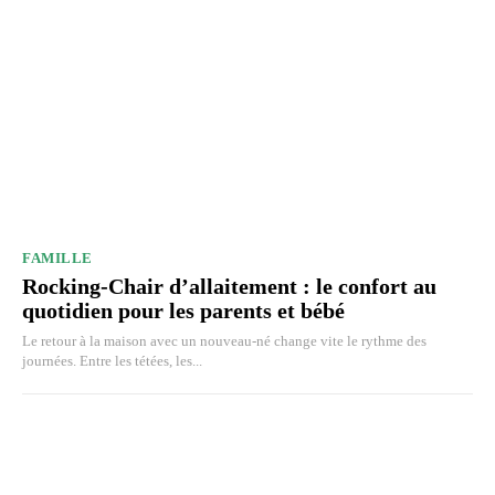
FAMILLE
Rocking-Chair d’allaitement : le confort au
quotidien pour les parents et bébé
Le retour à la maison avec un nouveau-né change vite le rythme des
journées. Entre les tétées, les...