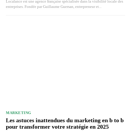
Localance est une agence française spécialisée dans la visibilité locale des
entreprises. Fondée par Guillaume Guersan, entrepreneur et...
MARKETING
Les astuces inattendues du marketing en b to b
pour transformer votre stratégie en 2025