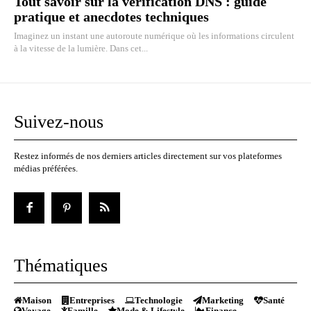
Tout savoir sur la vérification DNS : guide
pratique et anecdotes techniques
Imaginez un instant une autoroute numérique où les informations circulent
à la vitesse de la lumière. Dans cet...
Suivez-nous
Restez informés de nos derniers articles directement sur vos plateformes
médias préférées.
Thématiques
Maison
Entreprises
Technologie
Marketing
Santé
Voyage
Famille
Mode & Lifestyle
Finance