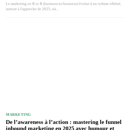
Le marketing en B to B (business-to-business) évolue à un rythme effréné,
surtout à l'approche de 2025, où...
MARKETING
De l’awareness à l’action : mastering le funnel
inbound marketing en 2025 avec humour et