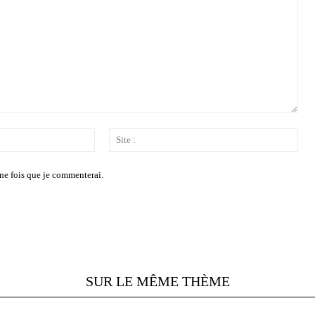
Email
Site
:*
:
ne fois que je commenterai.
SUR LE MÊME THÈME