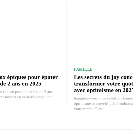
FAMILLE
ux épiques pour épater
Les secrets du joy conc
de 2 ans en 2025
transformer votre quot
avec optimisme en 202
it cadeau pour un enfant de 2 ans
ransformer en véritable casse-tête.
Imaginez-vous vous réveiller chaque
optimisme renouvelé, prêt à embrasse
vous attend. C’est...