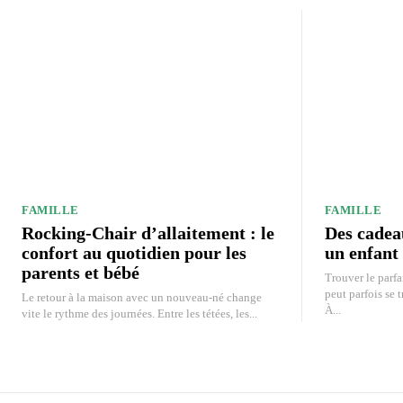
FAMILLE
FAMILLE
Rocking-Chair d’allaitement : le
Des cadea
confort au quotidien pour les
un enfant 
parents et bébé
Trouver le parfa
peut parfois se t
Le retour à la maison avec un nouveau-né change
À...
vite le rythme des journées. Entre les tétées, les...