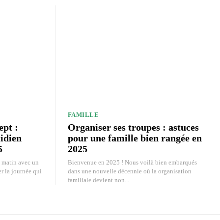
FAMILLE
ept :
Organiser ses troupes : astuces
idien
pour une famille bien rangée en
5
2025
 matin avec un
Bienvenue en 2025 ! Nous voilà bien embarqués
r la journée qui
dans une nouvelle décennie où la organisation
familiale devient non...