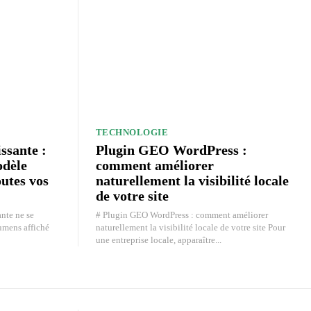
TECHNOLOGIE
ssante :
Plugin GEO WordPress :
odèle
comment améliorer
outes vos
naturellement la visibilité locale
de votre site
ante ne se
# Plugin GEO WordPress : comment améliorer
umens affiché
naturellement la visibilité locale de votre site Pour
une entreprise locale, apparaître...