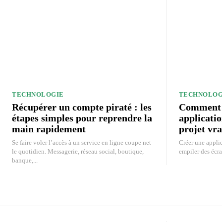
TECHNOLOGIE
TECHNOLOG
Récupérer un compte piraté : les
Comment c
étapes simples pour reprendre la
applicati
main rapidement
projet vra
Se faire voler l’accès à un service en ligne coupe net
Créer une applic
le quotidien. Messagerie, réseau social, boutique,
empiler des écra
banque,...