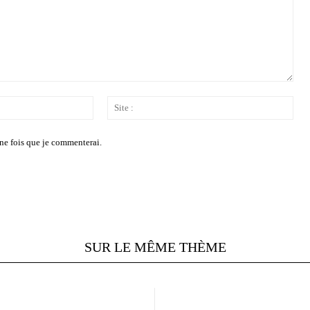
Email
Site
:*
:
ne fois que je commenterai.
SUR LE MÊME THÈME