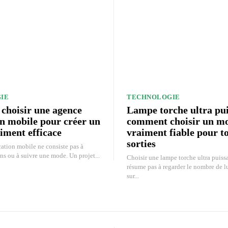
IE
TECHNOLOGIE
hoisir une agence
Lampe torche ultra pui
on mobile pour créer un
comment choisir un m
iment efficace
vraiment fiable pour t
sorties
ation mobile ne consiste pas à
ns ou à suivre une mode. Un projet...
Choisir une lampe torche ultra puiss
résume pas à regarder le nombre de l
sur...