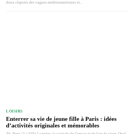
doux clapotis des vagues méditerranéennes et...
LOISIRS
Enterrer sa vie de jeune fille à Paris : idées
d’activités originales et mémorables
Ah, Paris ! La Ville Lumière, la capitale de l'amour et de l'art de vivre. Quel