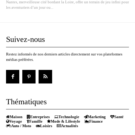
Nantes, merveilleuse cité bordant la Loire, offre un terrain de jeu infini pour
les aventuriers d’un jour ou...
Suivez-nous
Restez informés de nos derniers articles directement sur vos plateformes
médias préférées.
Thématiques
Maison
Entreprises
Technologie
Marketing
Santé
Voyage
Famille
Mode & Lifestyle
Finance
Auto / Moto
Loisirs
Actualités