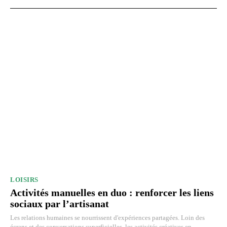
LOISIRS
Activités manuelles en duo : renforcer les liens
sociaux par l’artisanat
Les relations humaines se nourrissent d'expériences partagées. Loin des
écrans et des conversations superficielles, les activités créatives en...