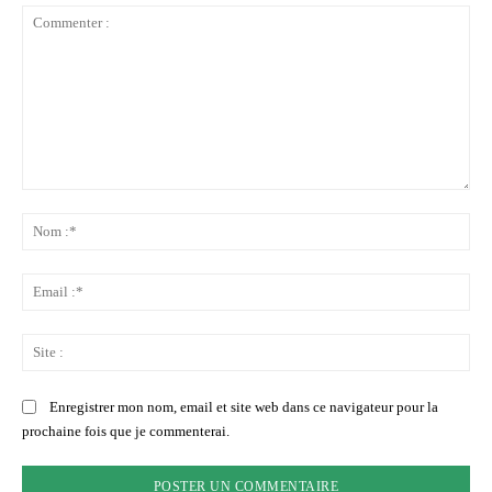
Commenter
:
No
:*
Ema
:*
Sit
:
Enregistrer mon nom, email et site web dans ce navigateur pour la
prochaine fois que je commenterai.