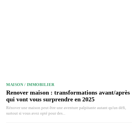
MAISON / IMMOBILIER
Renover maison : transformations avant/après
qui vont vous surprendre en 2025
Rénover une maison peut être une aventure palpitante autant qu'un défi,
surtout si vous avez opté pour des...