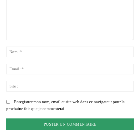
Commenter
:
No
:*
Ema
:*
Sit
:
Enregistrer mon nom, email et site web dans ce navigateur pour la
prochaine fois que je commenterai.