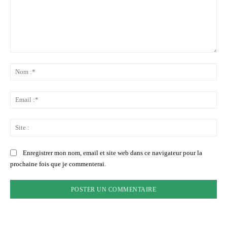
Commenter
:
No
:*
Ema
:*
Sit
:
Enregistrer mon nom, email et site web dans ce navigateur pour la
prochaine fois que je commenterai.