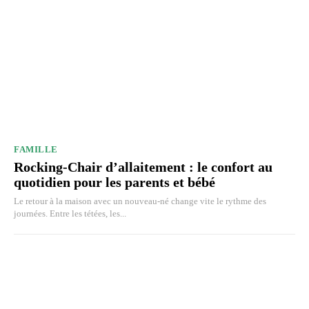
FAMILLE
Rocking-Chair d’allaitement : le confort au
quotidien pour les parents et bébé
Le retour à la maison avec un nouveau-né change vite le rythme des
journées. Entre les tétées, les...