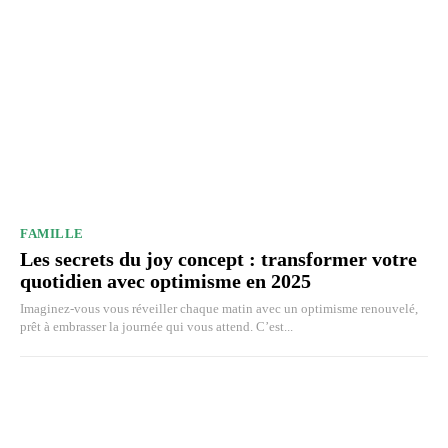
FAMILLE
Les secrets du joy concept : transformer votre
quotidien avec optimisme en 2025
Imaginez-vous vous réveiller chaque matin avec un optimisme renouvelé,
prêt à embrasser la journée qui vous attend. C’est...