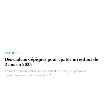
FAMILLE
Des cadeaux épiques pour épater un enfant de
2 ans en 2025
Trouver le parfait cadeau pour un enfant de 2 ans peut parfois se
transformer en véritable casse-tête. À...