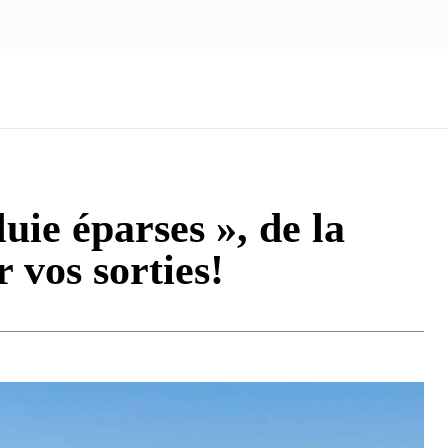
NOUS ÉCRIRE
nologie
Marketing
Santé
Voyage
Famille
uie éparses », de la
r vos sorties!