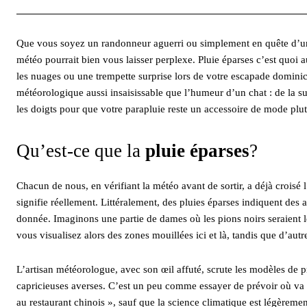
Que vous soyez un randonneur aguerri ou simplement en quête d’une 
météo pourrait bien vous laisser perplexe. Pluie éparses c’est quoi 
les nuages ou une trempette surprise lors de votre escapade dominica
météorologique aussi insaisissable que l’humeur d’un chat : de la sub
les doigts pour que votre parapluie reste un accessoire de mode plut
Qu’est-ce que la
pluie éparses
?
Chacun de nous, en vérifiant la météo avant de sortir, a déjà croisé
signifie réellement. Littéralement, des pluies éparses indiquent des
donnée. Imaginons une partie de dames où les pions noirs seraient le
vous visualisez alors des zones mouillées ici et là, tandis que d’autr
L’artisan météorologue, avec son œil affuté, scrute les modèles de p
capricieuses averses. C’est un peu comme essayer de prévoir où va t
au restaurant chinois », sauf que la science climatique est légèrem