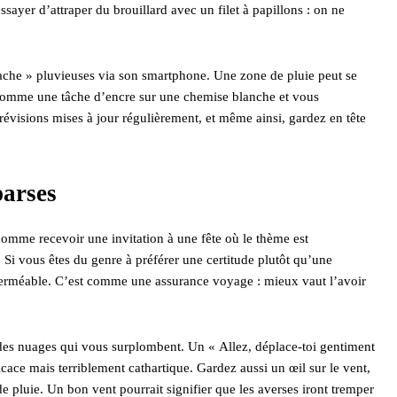
sayer d’attraper du brouillard avec un filet à papillons : on ne
-cache » pluvieuses via son smartphone. Une zone de pluie peut se
r comme une tâche d’encre sur une chemise blanche et vous
évisions mises à jour régulièrement, et même ainsi, gardez en tête
parses
 comme recevoir une invitation à une fête où le thème est
. Si vous êtes du genre à préférer une certitude plutôt qu’une
perméable. C’est comme une assurance voyage : mieux vaut l’avoir
d des nuages qui vous surplombent. Un « Allez, déplace-toi gentiment
ficace mais terriblement cathartique. Gardez aussi un œil sur le vent,
de pluie. Un bon vent pourrait signifier que les averses iront tremper