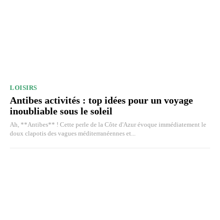
LOISIRS
Antibes activités : top idées pour un voyage
inoubliable sous le soleil
Ah, **Antibes** ! Cette perle de la Côte d'Azur évoque immédiatement le
doux clapotis des vagues méditerranéennes et...