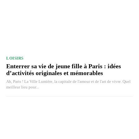
LOISIRS
Enterrer sa vie de jeune fille à Paris : idées
d’activités originales et mémorables
Ah, Paris ! La Ville Lumière, la capitale de l'amour et de l'art de vivre. Quel
meilleur lieu pour...