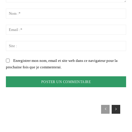
Commenter
:
No
:*
Ema
:*
Sit
:
Enregistrer mon nom, email et site web dans ce navigateur pour la
prochaine fois que je commenterai.