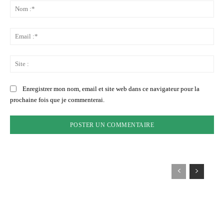
:
No
:*
Ema
:*
Sit
:
Enregistrer mon nom, email et site web dans ce navigateur pour la
prochaine fois que je commenterai.