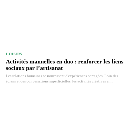
LOISIRS
Activités manuelles en duo : renforcer les liens
sociaux par l’artisanat
Les relations humaines se nourrissent d'expériences partagées. Loin des
écrans et des conversations superficielles, les activités créatives en...