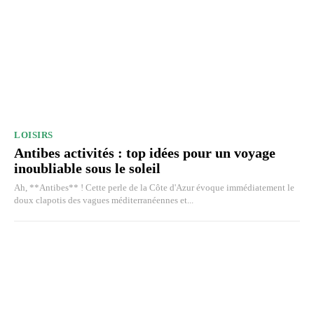
LOISIRS
Antibes activités : top idées pour un voyage
inoubliable sous le soleil
Ah, **Antibes** ! Cette perle de la Côte d'Azur évoque immédiatement le
doux clapotis des vagues méditerranéennes et...