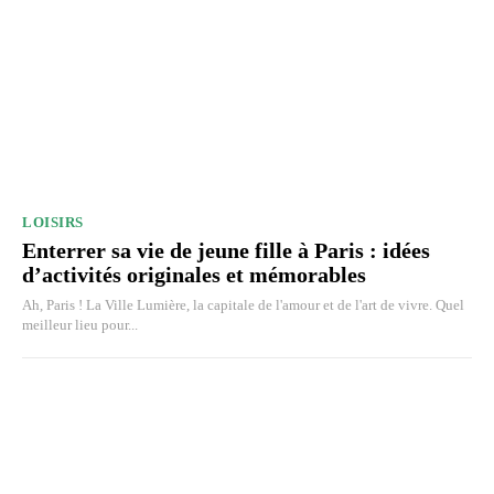
LOISIRS
Enterrer sa vie de jeune fille à Paris : idées
d’activités originales et mémorables
Ah, Paris ! La Ville Lumière, la capitale de l'amour et de l'art de vivre. Quel
meilleur lieu pour...