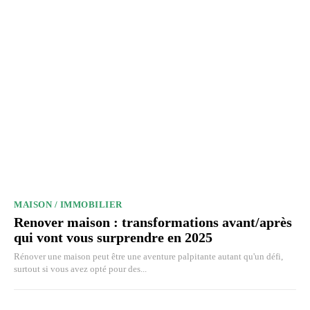
MAISON / IMMOBILIER
Renover maison : transformations avant/après
qui vont vous surprendre en 2025
Rénover une maison peut être une aventure palpitante autant qu'un défi,
surtout si vous avez opté pour des...