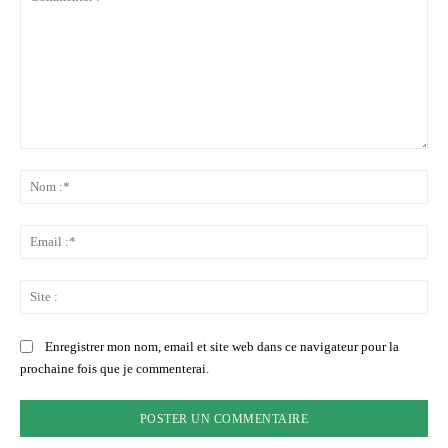
Commenter
:
No
:*
Ema
:*
Sit
:
Enregistrer mon nom, email et site web dans ce navigateur pour la
prochaine fois que je commenterai.