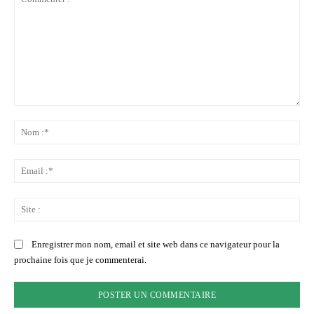
Commenter
:
No
:*
Ema
:*
Sit
:
Enregistrer mon nom, email et site web dans ce navigateur pour la
prochaine fois que je commenterai.