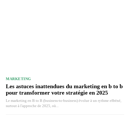
MARKETING
Les astuces inattendues du marketing en b to b
pour transformer votre stratégie en 2025
Le marketing en B to B (business-to-business) évolue à un rythme effréné,
surtout à l'approche de 2025, où...