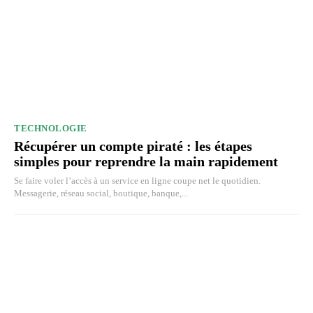
TECHNOLOGIE
Récupérer un compte piraté : les étapes
simples pour reprendre la main rapidement
Se faire voler l’accès à un service en ligne coupe net le quotidien.
Messagerie, réseau social, boutique, banque,...