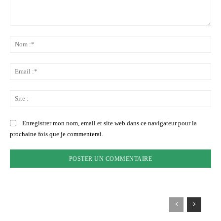
Commenter
:
No
:*
Ema
:*
Sit
:
Enregistrer mon nom, email et site web dans ce navigateur pour la
prochaine fois que je commenterai.