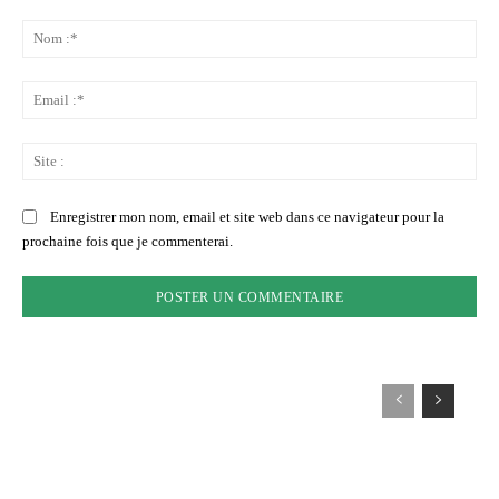
Commenter
:
No
:*
Ema
:*
Sit
:
Enregistrer mon nom, email et site web dans ce navigateur pour la
prochaine fois que je commenterai.