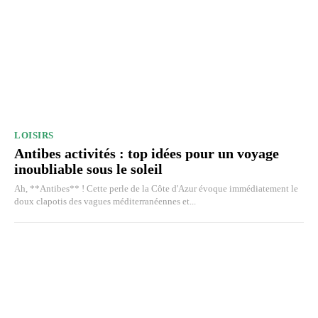
LOISIRS
Antibes activités : top idées pour un voyage
inoubliable sous le soleil
Ah, **Antibes** ! Cette perle de la Côte d'Azur évoque immédiatement le
doux clapotis des vagues méditerranéennes et...