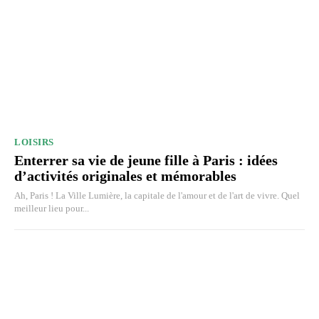
LOISIRS
Enterrer sa vie de jeune fille à Paris : idées
d’activités originales et mémorables
Ah, Paris ! La Ville Lumière, la capitale de l'amour et de l'art de vivre. Quel
meilleur lieu pour...