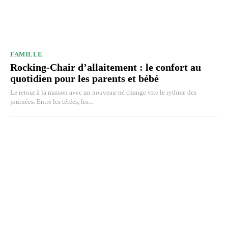
FAMILLE
Rocking-Chair d’allaitement : le confort au
quotidien pour les parents et bébé
Le retour à la maison avec un nouveau-né change vite le rythme des
journées. Entre les tétées, les...