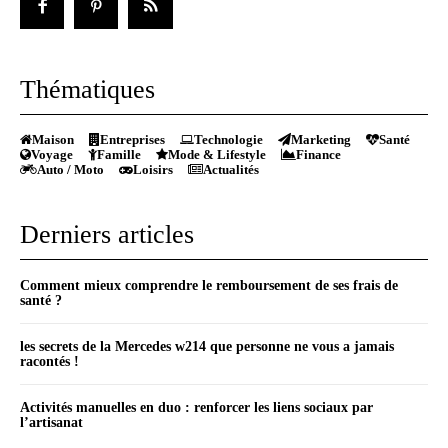
Thématiques
Maison
Entreprises
Technologie
Marketing
Santé
Voyage
Famille
Mode & Lifestyle
Finance
Auto / Moto
Loisirs
Actualités
Derniers articles
Comment mieux comprendre le remboursement de ses frais de
santé ?
les secrets de la Mercedes w214 que personne ne vous a jamais
racontés !
Activités manuelles en duo : renforcer les liens sociaux par
l’artisanat