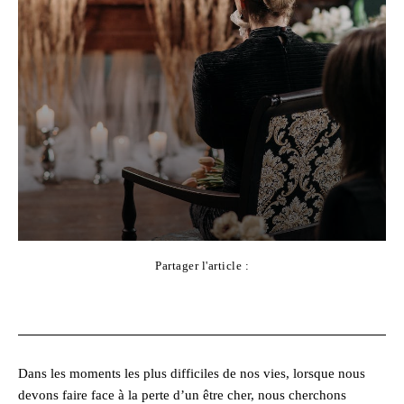
Partager l'article :
Facebook
X
Pinterest
WhatsApp
Dans les moments les plus difficiles de nos vies, lorsque nous
devons faire face à la perte d’un être cher, nous cherchons