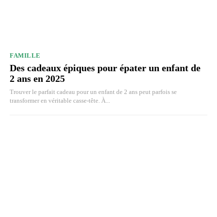
FAMILLE
Des cadeaux épiques pour épater un enfant de
2 ans en 2025
Trouver le parfait cadeau pour un enfant de 2 ans peut parfois se
transformer en véritable casse-tête. À...