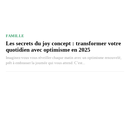
FAMILLE
Les secrets du joy concept : transformer votre
quotidien avec optimisme en 2025
Imaginez-vous vous réveiller chaque matin avec un optimisme renouvelé,
prêt à embrasser la journée qui vous attend. C’est...