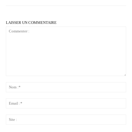
LAISSER UN COMMENTAIRE
Commenter
:
No
:*
Ema
:*
Sit
: