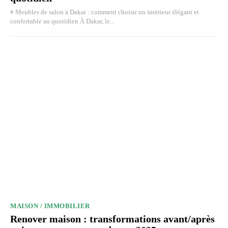
# Meubles de salon à Dakar : comment choisir un intérieur élégant et
confortable au quotidien À Dakar, le...
MAISON / IMMOBILIER
Renover maison : transformations avant/après