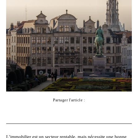
Partager l'article :
Facebook
X
Pinterest
WhatsApp
L’immobilier est un secteur rentable, mais nécessite une bonne