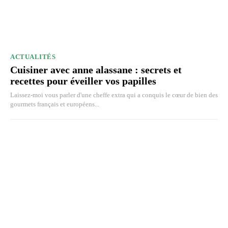
ACTUALITÉS
Cuisiner avec anne alassane : secrets et
recettes pour éveiller vos papilles
Laissez-moi vous parler d'une cheffe extra qui a conquis le cœur de bien des
gourmets français et européens...