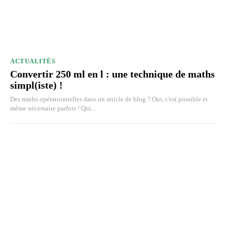
ACTUALITÉS
Convertir 250 ml en l : une technique de maths
simpl(iste) !
Des maths opérationnelles dans un article de blog ? Oui, c'est possible et
même nécessaire parfois ! Qui...