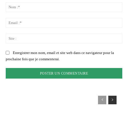
:
No
:*
Ema
:*
Sit
:
Enregistrer mon nom, email et site web dans ce navigateur pour la
prochaine fois que je commenterai.