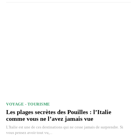
VOYAGE - TOURISME
Les plages secrètes des Pouilles : l’Italie
comme vous ne l’avez jamais vue
L'Italie est une de ces destinations qui ne cesse jamais de surprendre. Si
vous pensez avoir tout vu,...