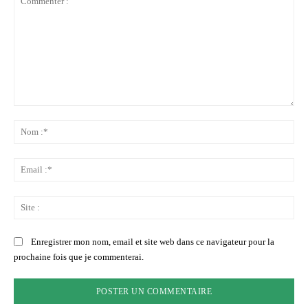
Commenter
:
No
:*
Ema
:*
Sit
:
Enregistrer mon nom, email et site web dans ce navigateur pour la
prochaine fois que je commenterai.