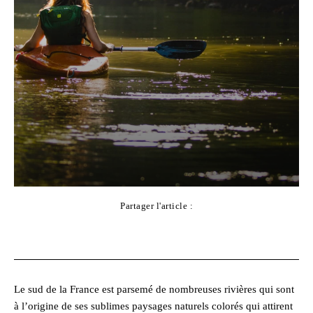
Partager l'article :
Facebook
X
Pinterest
WhatsApp
Le sud de la France est parsemé de nombreuses rivières qui sont
à l’origine de ses sublimes paysages naturels colorés qui attirent