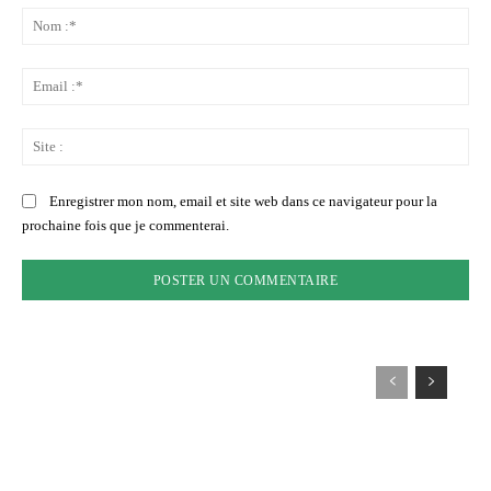
:
No
:*
Ema
:*
Sit
:
Enregistrer mon nom, email et site web dans ce navigateur pour la
prochaine fois que je commenterai.