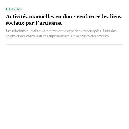
LOISIRS
Activités manuelles en duo : renforcer les liens
sociaux par l’artisanat
Les relations humaines se nourrissent d'expériences partagées. Loin des
écrans et des conversations superficielles, les activités créatives en...