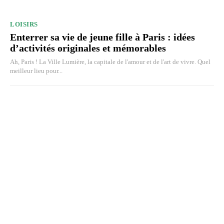
LOISIRS
Enterrer sa vie de jeune fille à Paris : idées
d’activités originales et mémorables
Ah, Paris ! La Ville Lumière, la capitale de l'amour et de l'art de vivre. Quel
meilleur lieu pour...