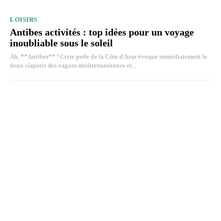
LOISIRS
Antibes activités : top idées pour un voyage
inoubliable sous le soleil
Ah, **Antibes** ! Cette perle de la Côte d'Azur évoque immédiatement le
doux clapotis des vagues méditerranéennes et...