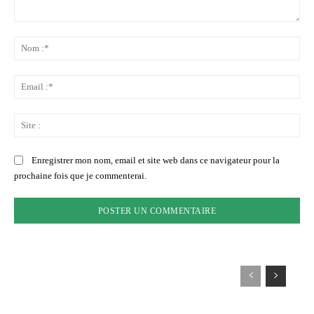
Commenter
:
No
:*
Ema
:*
Sit
:
Enregistrer mon nom, email et site web dans ce navigateur pour la
prochaine fois que je commenterai.