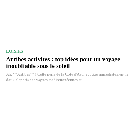
LOISIRS
Antibes activités : top idées pour un voyage
inoubliable sous le soleil
Ah, **Antibes** ! Cette perle de la Côte d'Azur évoque immédiatement le
doux clapotis des vagues méditerranéennes et...