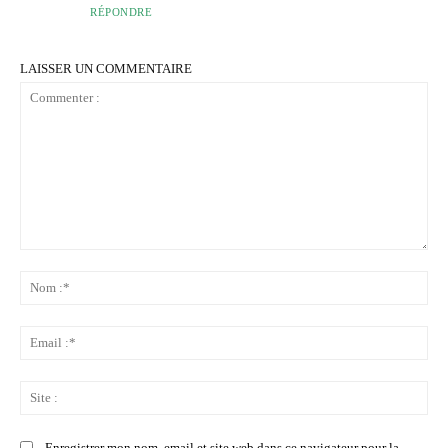
RÉPONDRE
LAISSER UN COMMENTAIRE
Commenter
:
No
:*
Ema
:*
Sit
:
Enregistrer mon nom, email et site web dans ce navigateur pour la