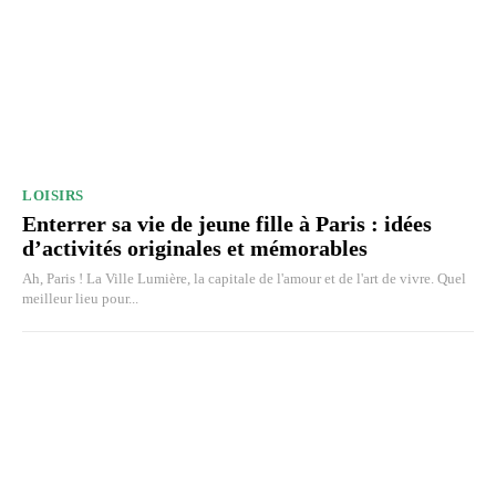
LOISIRS
Enterrer sa vie de jeune fille à Paris : idées
d’activités originales et mémorables
Ah, Paris ! La Ville Lumière, la capitale de l'amour et de l'art de vivre. Quel
meilleur lieu pour...