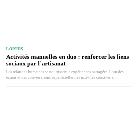
LOISIRS
Activités manuelles en duo : renforcer les liens
sociaux par l’artisanat
Les relations humaines se nourrissent d'expériences partagées. Loin des
écrans et des conversations superficielles, les activités créatives en...