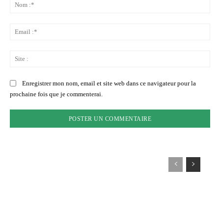
:
No
:*
Ema
:*
Sit
:
Enregistrer mon nom, email et site web dans ce navigateur pour la
prochaine fois que je commenterai.