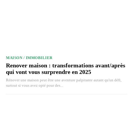
MAISON / IMMOBILIER
Renover maison : transformations avant/après
qui vont vous surprendre en 2025
Rénover une maison peut être une aventure palpitante autant qu'un défi,
surtout si vous avez opté pour des...