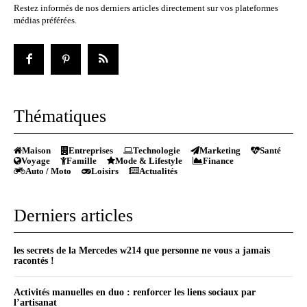
Restez informés de nos derniers articles directement sur vos plateformes
médias préférées.
Thématiques
Maison
Entreprises
Technologie
Marketing
Santé
Voyage
Famille
Mode & Lifestyle
Finance
Auto / Moto
Loisirs
Actualités
Derniers articles
les secrets de la Mercedes w214 que personne ne vous a jamais
racontés !
Activités manuelles en duo : renforcer les liens sociaux par
l’artisanat