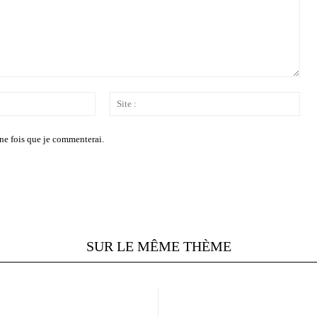
Email
Site
:*
:
ne fois que je commenterai.
SUR LE MÊME THÈME