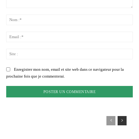
Commenter
:
No
:*
Ema
:*
Sit
:
Enregistrer mon nom, email et site web dans ce navigateur pour la
prochaine fois que je commenterai.