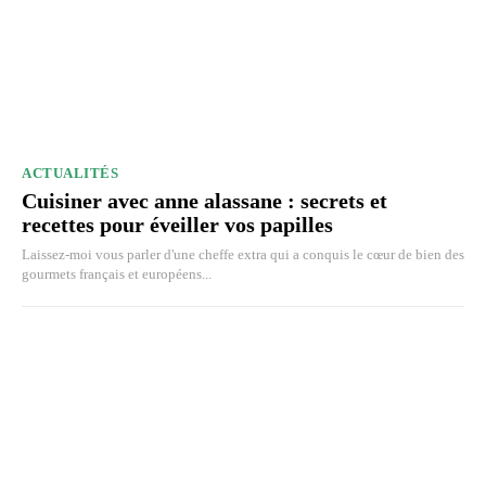
ACTUALITÉS
Cuisiner avec anne alassane : secrets et
recettes pour éveiller vos papilles
Laissez-moi vous parler d'une cheffe extra qui a conquis le cœur de bien des
gourmets français et européens...