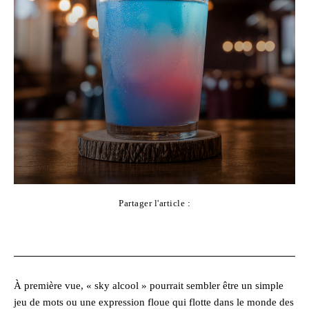
Partager l'article :
Facebook
X
Pinterest
WhatsApp
À première vue, « sky alcool » pourrait sembler être un simple
jeu de mots ou une expression floue qui flotte dans le monde des