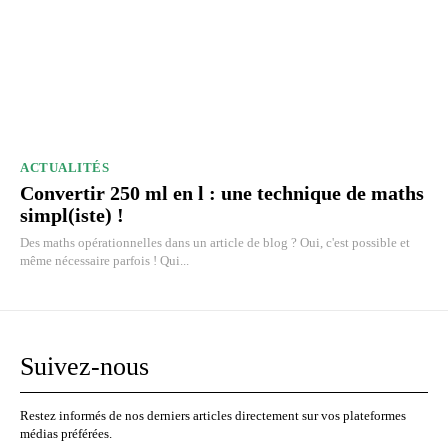
ACTUALITÉS
Convertir 250 ml en l : une technique de maths
simpl(iste) !
Des maths opérationnelles dans un article de blog ? Oui, c'est possible et
même nécessaire parfois ! Qui...
Suivez-nous
Restez informés de nos derniers articles directement sur vos plateformes
médias préférées.