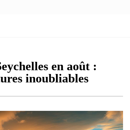
NOUS ÉCRIRE
nologie
Marketing
Santé
Voyage
Famille
eychelles en août :
tures inoubliables