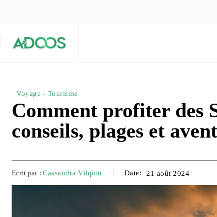
ÉQUIPE ÉDITORIALE
ARTICLES POPULAIRES 🔥
A PROPOS
Maison
Entreprises
Tech
Voyage - Tourisme
Comment profiter des S
conseils, plages et aven
Ecrit par :
Cassandra Vilquin
Date:
21 août 2024