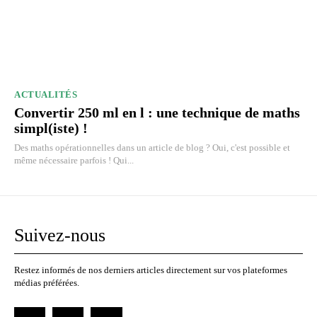
ACTUALITÉS
Convertir 250 ml en l : une technique de maths
simpl(iste) !
Des maths opérationnelles dans un article de blog ? Oui, c'est possible et
même nécessaire parfois ! Qui...
Suivez-nous
Restez informés de nos derniers articles directement sur vos plateformes
médias préférées.