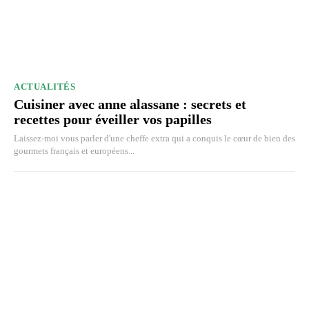
ACTUALITÉS
Cuisiner avec anne alassane : secrets et
recettes pour éveiller vos papilles
Laissez-moi vous parler d'une cheffe extra qui a conquis le cœur de bien des
gourmets français et européens...