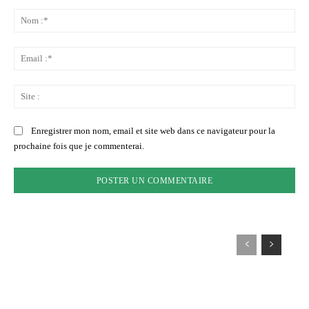
Commenter
:
No
:*
Ema
:*
Sit
:
Enregistrer mon nom, email et site web dans ce navigateur pour la
prochaine fois que je commenterai.