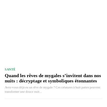
SANTÉ
Quand les rêves de mygales s’invitent dans nos
nuits : décryptage et symboliques étonnantes
Avez-vous déjà eu un rêve de mygale ? Ces créatures à huit pattes peuvent
transformer une douce nuit...