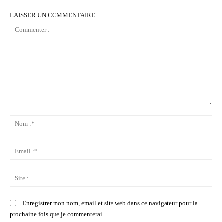
LAISSER UN COMMENTAIRE
Commenter
:
No
:*
Ema
:*
Sit
:
Enregistrer mon nom, email et site web dans ce navigateur pour la
prochaine fois que je commenterai.