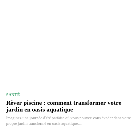
SANTÉ
Rêver piscine : comment transformer votre
jardin en oasis aquatique
Imaginez une journée d'été parfaite où vous pouvez vous évader dans votre
propre jardin transformé en oasis aquatique....