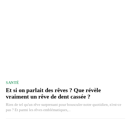
SANTÉ
Et si on parlait des rêves ? Que révèle
vraiment un rêve de dent cassée ?
Rien de tel qu'un rêve surprenant pour bousculer notre quotidien, n'est-ce
pas ? Et parmi les rêves emblématiques,...