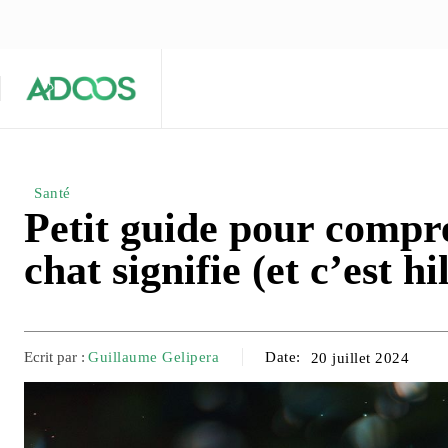
ÉQUIPE ÉDITORIALE
ARTICLES POPULAIRES 🔥
A PROPOS
Maison
Entreprises
Tech
Santé
Petit guide pour compr
chat signifie (et c’est hi
Ecrit par :
Guillaume Gelipera
Date:
20 juillet 2024