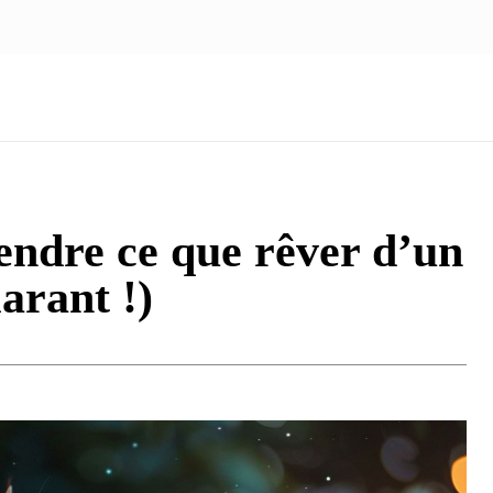
NOUS ÉCRIRE
nologie
Marketing
Santé
Voyage
Famille
endre ce que rêver d’un
larant !)