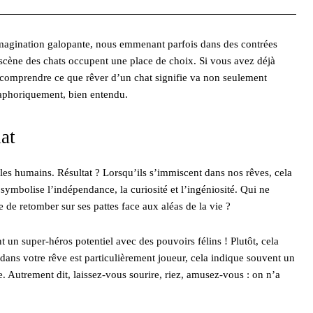
 imagination galopante, nous emmenant parfois dans des contrées
 scène des chats occupent une place de choix. Si vous avez déjà
r comprendre ce que rêver d’un chat signifie va non seulement
étaphoriquement, bien entendu.
hat
é les humains. Résultat ? Lorsqu’ils s’immiscent dans nos rêves, cela
symbolise l’indépendance, la curiosité et l’ingéniosité. Qui ne
e de retomber sur ses pattes face aux aléas de la vie ?
 un super-héros potentiel avec des pouvoirs félins ! Plutôt, cela
at dans votre rêve est particulièrement joueur, cela indique souvent un
ie. Autrement dit, laissez-vous sourire, riez, amusez-vous : on n’a