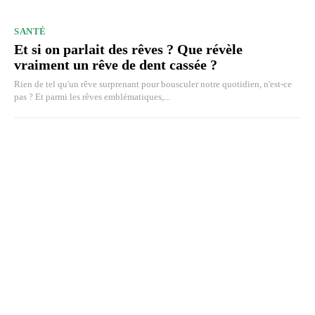
SANTÉ
Et si on parlait des rêves ? Que révèle
vraiment un rêve de dent cassée ?
Rien de tel qu'un rêve surprenant pour bousculer notre quotidien, n'est-ce
pas ? Et parmi les rêves emblématiques,...