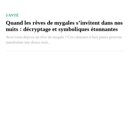
SANTÉ
Quand les rêves de mygales s’invitent dans nos
nuits : décryptage et symboliques étonnantes
Avez-vous déjà eu un rêve de mygale ? Ces créatures à huit pattes peuvent
transformer une douce nuit...