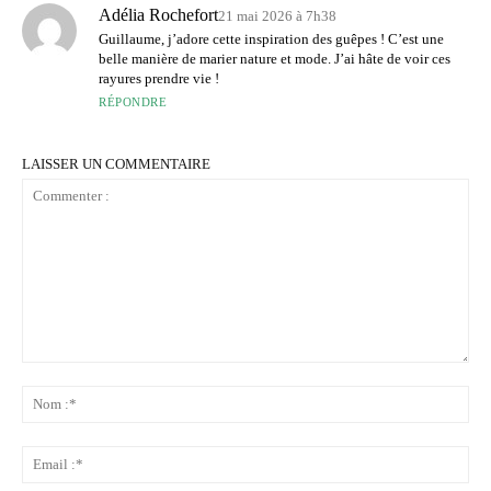
Adélia Rochefort
21 mai 2026 à 7h38
Guillaume, j’adore cette inspiration des guêpes ! C’est une
belle manière de marier nature et mode. J’ai hâte de voir ces
rayures prendre vie !
RÉPONDRE
LAISSER UN COMMENTAIRE
Commenter
:
No
:*
Ema
:*