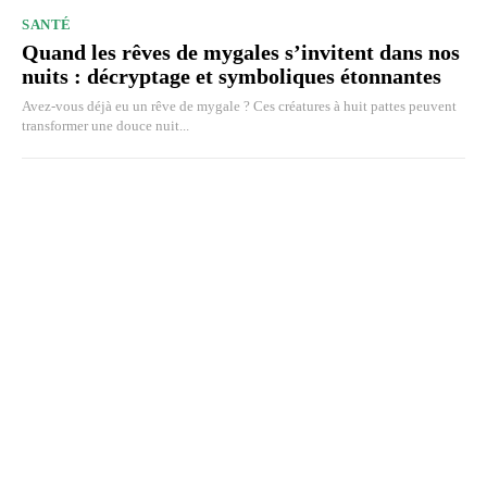
SANTÉ
Quand les rêves de mygales s’invitent dans nos
nuits : décryptage et symboliques étonnantes
Avez-vous déjà eu un rêve de mygale ? Ces créatures à huit pattes peuvent
transformer une douce nuit...