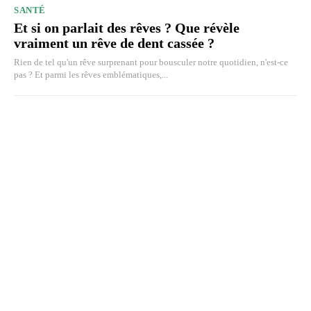
SANTÉ
Et si on parlait des rêves ? Que révèle
vraiment un rêve de dent cassée ?
Rien de tel qu'un rêve surprenant pour bousculer notre quotidien, n'est-ce
pas ? Et parmi les rêves emblématiques,...