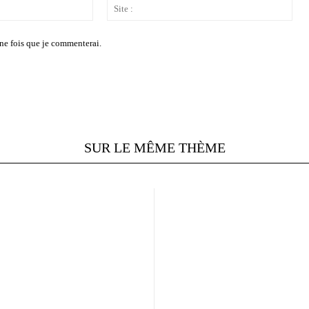
Email
Site
:*
:
ne fois que je commenterai.
SUR LE MÊME THÈME