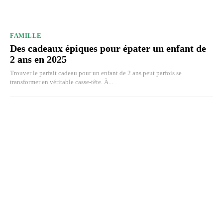
FAMILLE
Des cadeaux épiques pour épater un enfant de
2 ans en 2025
Trouver le parfait cadeau pour un enfant de 2 ans peut parfois se
transformer en véritable casse-tête. À...