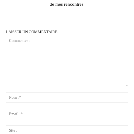
de mes rencontres.
LAISSER UN COMMENTAIRE
Commenter
:
No
:*
Ema
:*
Sit