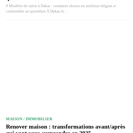
# Meubles de salon à Dakar : comment choisir un intérieur élégant et
confortable au quotidien À Dakar, le...
MAISON / IMMOBILIER
Renover maison : transformations avant/après