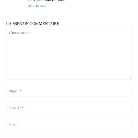
RÉPONDRE
LAISSER UN COMMENTAIRE
Commenter
:
No
:*
Ema
:*
Sit
: