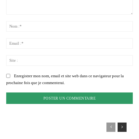
Commenter
:
No
:*
Ema
:*
Sit
:
Enregistrer mon nom, email et site web dans ce navigateur pour la
prochaine fois que je commenterai.