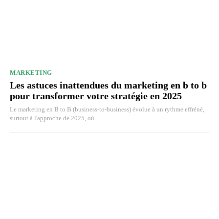
MARKETING
Les astuces inattendues du marketing en b to b
pour transformer votre stratégie en 2025
Le marketing en B to B (business-to-business) évolue à un rythme effréné,
surtout à l'approche de 2025, où...