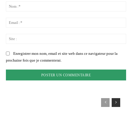
:
No
:*
Ema
:*
Sit
:
Enregistrer mon nom, email et site web dans ce navigateur pour la
prochaine fois que je commenterai.