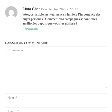
Liora Chen
15 septembre 2025 à 22h27
Wow, cet article met vraiment en lumière l’importance des
buyer personas ! Comment vos campagnes se sont-elles
améliorées depuis que vous les utilisez ?
RÉPONDRE
LAISSER UN COMMENTAIRE
Commenter
:
No
:*
Ema