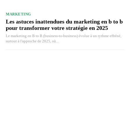
MARKETING
Les astuces inattendues du marketing en b to b
pour transformer votre stratégie en 2025
Le marketing en B to B (business-to-business) évolue à un rythme effréné,
surtout à l'approche de 2025, où...