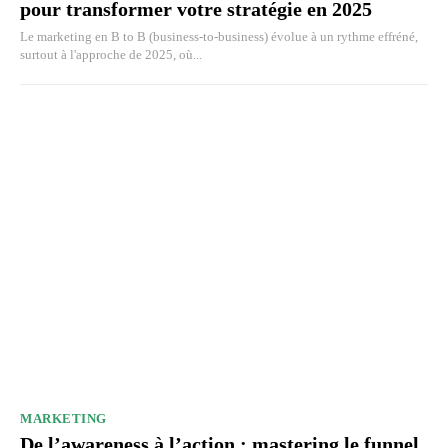
pour transformer votre stratégie en 2025
Le marketing en B to B (business-to-business) évolue à un rythme effréné,
surtout à l'approche de 2025, où...
MARKETING
De l’awareness à l’action : mastering le funnel