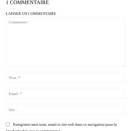
1 COMMENTAIRE
LAISSER UN COMMENTAIRE
Commenter
:
No
:*
Ema
:*
Sit
:
Enregistrer mon nom, email et site web dans ce navigateur pour la
prochaine fois que je commenterai.