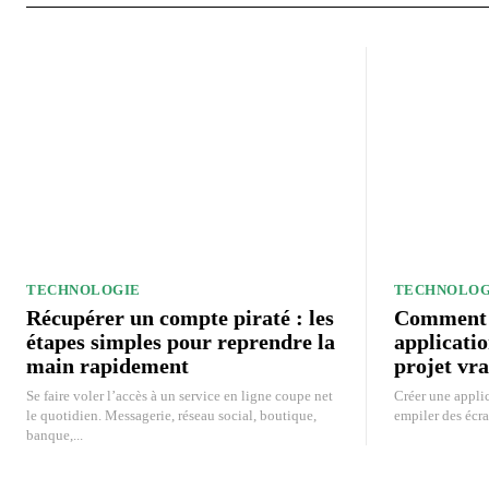
TECHNOLOGIE
TECHNOLOG
Récupérer un compte piraté : les
Comment c
étapes simples pour reprendre la
applicati
main rapidement
projet vra
Se faire voler l’accès à un service en ligne coupe net
Créer une applic
le quotidien. Messagerie, réseau social, boutique,
empiler des écra
banque,...