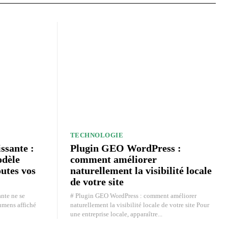
TECHNOLOGIE
ssante :
Plugin GEO WordPress :
odèle
comment améliorer
outes vos
naturellement la visibilité locale
de votre site
ante ne se
# Plugin GEO WordPress : comment améliorer
umens affiché
naturellement la visibilité locale de votre site Pour
une entreprise locale, apparaître...