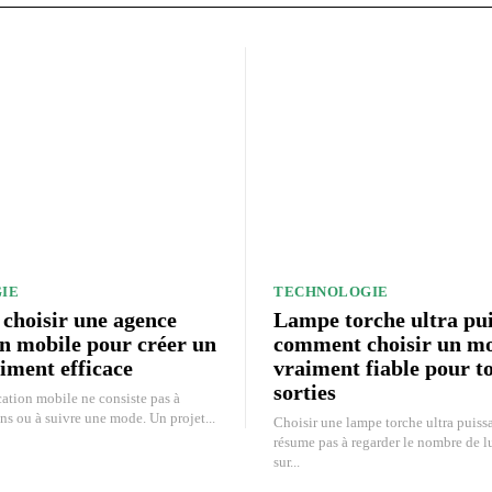
IE
TECHNOLOGIE
hoisir une agence
Lampe torche ultra pui
on mobile pour créer un
comment choisir un m
iment efficace
vraiment fiable pour t
sorties
ation mobile ne consiste pas à
ns ou à suivre une mode. Un projet...
Choisir une lampe torche ultra puiss
résume pas à regarder le nombre de l
sur...