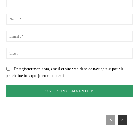
Commenter
:
No
:*
Ema
:*
Sit
:
Enregistrer mon nom, email et site web dans ce navigateur pour la
prochaine fois que je commenterai.