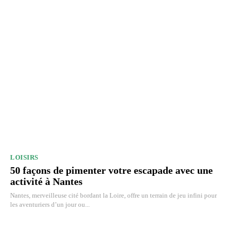
LOISIRS
50 façons de pimenter votre escapade avec une
activité à Nantes
Nantes, merveilleuse cité bordant la Loire, offre un terrain de jeu infini pour
les aventuriers d’un jour ou...