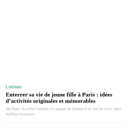
LOISIRS
Enterrer sa vie de jeune fille à Paris : idées
d’activités originales et mémorables
Ah, Paris ! La Ville Lumière, la capitale de l'amour et de l'art de vivre. Quel
meilleur lieu pour...