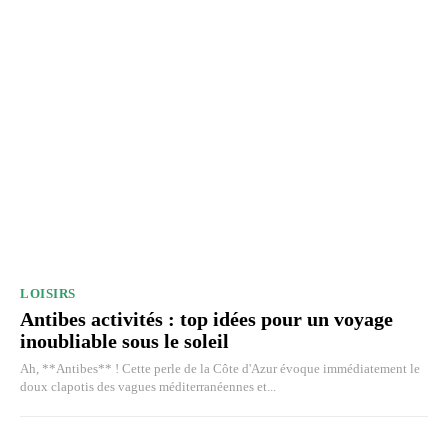
LOISIRS
Antibes activités : top idées pour un voyage
inoubliable sous le soleil
Ah, **Antibes** ! Cette perle de la Côte d'Azur évoque immédiatement le
doux clapotis des vagues méditerranéennes et...