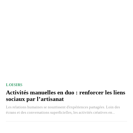
LOISIRS
Activités manuelles en duo : renforcer les liens
sociaux par l’artisanat
Les relations humaines se nourrissent d'expériences partagées. Loin des
écrans et des conversations superficielles, les activités créatives en...