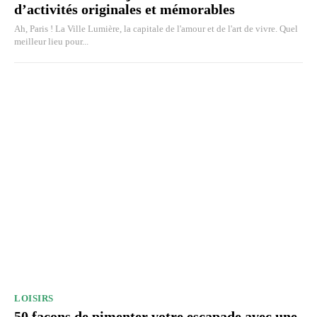
d’activités originales et mémorables
Ah, Paris ! La Ville Lumière, la capitale de l'amour et de l'art de vivre. Quel
meilleur lieu pour...
LOISIRS
50 façons de pimenter votre escapade avec une