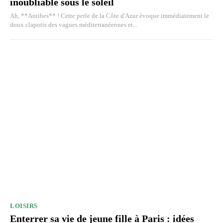
inoubliable sous le soleil
Ah, **Antibes** ! Cette perle de la Côte d'Azur évoque immédiatement le
doux clapotis des vagues méditerranéennes et...
LOISIRS
Enterrer sa vie de jeune fille à Paris : idées