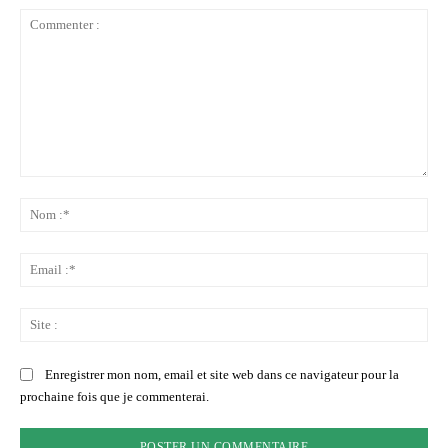
Commenter
:
No
:*
Ema
:*
Sit
:
Enregistrer mon nom, email et site web dans ce navigateur pour la
prochaine fois que je commenterai.