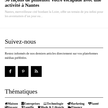
activité à Nantes
Nantes, merveilleuse cité bordant la Loire, offre un terrain de jeu infini pour
les aventuriers d’un jour ou...
Suivez-nous
Restez informés de nos derniers articles directement sur vos plateformes
médias préférées.
Thématiques
Maison
Entreprises
Technologie
Marketing
Santé
Voyage
Famille
Mode & Lifestyle
Finance