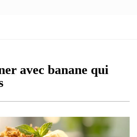
NOUS ÉCRIRE
nologie
Marketing
Santé
Voyage
Famille
uner avec banane qui
s