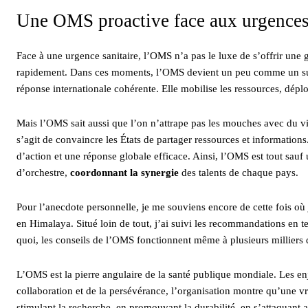
Une OMS proactive face aux urgences 
Face à une urgence sanitaire, l’OMS n’a pas le luxe de s’offrir une gr
rapidement. Dans ces moments, l’OMS devient un peu comme un super
réponse internationale cohérente. Elle mobilise les ressources, déplo
Mais l’OMS sait aussi que l’on n’attrape pas les mouches avec du vin
s’agit de convaincre les États de partager ressources et information
d’action et une réponse globale efficace. Ainsi, l’OMS est tout sauf u
d’orchestre,
coordonnant la synergie
des talents de chaque pays.
Pour l’anecdote personnelle, je me souviens encore de cette fois où
en Himalaya. Situé loin de tout, j’ai suivi les recommandations en 
quoi, les conseils de l’OMS fonctionnent même à plusieurs milliers d
L’OMS est la pierre angulaire de la santé publique mondiale. Les e
collaboration et de la persévérance, l’organisation montre qu’une vr
stimulant la recherche, en promouvant la durabilité, en s’attaquant 