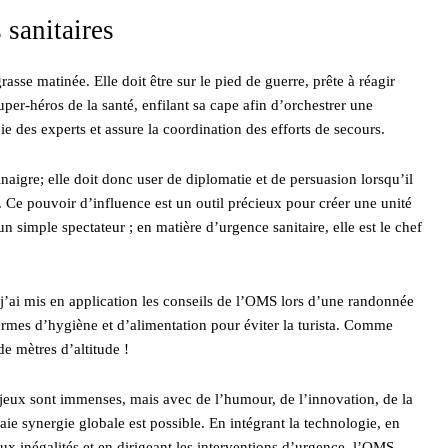
sanitaires
asse matinée. Elle doit être sur le pied de guerre, prête à réagir
-héros de la santé, enfilant sa cape afin d’orchestrer une
ie des experts et assure la coordination des efforts de secours.
aigre; elle doit donc user de diplomatie et de persuasion lorsqu’il
s. Ce pouvoir d’influence est un outil précieux pour créer une unité
n simple spectateur ; en matière d’urgence sanitaire, elle est le chef
 j’ai mis en application les conseils de l’OMS lors d’une randonnée
termes d’hygiène et d’alimentation pour éviter la turista. Comme
e mètres d’altitude !
njeux sont immenses, mais avec de l’humour, de l’innovation, de la
aie synergie globale est possible. En intégrant la technologie, en
aux inégalités et en dirigeant les interventions d’urgence, l’OMS