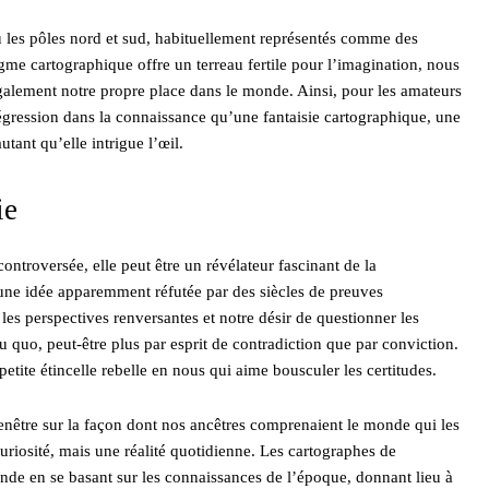
ù les pôles nord et sud, habituellement représentés comme des
digme cartographique offre un terreau fertile pour l’imagination, nous
galement notre propre place dans le monde. Ainsi, pour les amateurs
régression dans la connaissance qu’une fantaisie cartographique, une
utant qu’elle intrigue l’œil.
ie
ontroversée, elle peut être un révélateur fascinant de la
e idée apparemment réfutée par des siècles de preuves
les perspectives renversantes et notre désir de questionner les
atu quo, peut-être plus par esprit de contradiction que par conviction.
etite étincelle rebelle en nous qui aime bousculer les certitudes.
fenêtre sur la façon dont nos ancêtres comprenaient le monde qui les
curiosité, mais une réalité quotidienne. Les cartographes de
onde en se basant sur les connaissances de l’époque, donnant lieu à