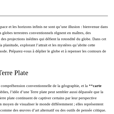
Pinterest
WhatsApp
ace et les horizons infinis ne sont qu’une illusion : bienvenue dans
es globes terrestres conventionnels règnent en maîtres, des
es projections inédites qui défient la rotondité du globe. Dans cet
 planitude, explorant l’attrait et les mystères qu’abrite cette
mode. Préparez-vous à déplier le globe et à repenser les contours de
erre Plate
re compréhension conventionnelle de la géographie, et la **
carte
ablies, l’idée d’une Terre plate peut sembler aussi dépassée que la
erre plate continuent de captiver certains par leur perspective
un moyen de visualiser le monde différemment ; elles représentent
 comme des œuvres d’art alternatif ou des outils de pensée critique.