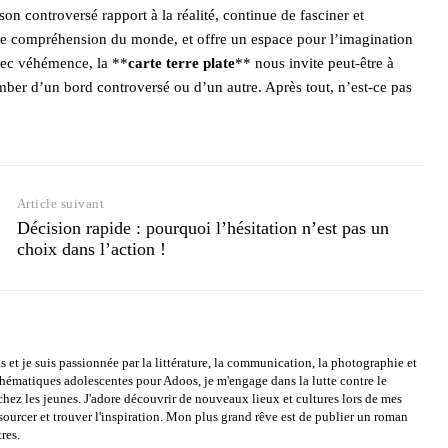
 son controversé rapport à la réalité, continue de fasciner et
otre compréhension du monde, et offre un espace pour l’imagination
vec véhémence, la **
carte terre plate
** nous invite peut-être à
omber d’un bord controversé ou d’un autre. Après tout, n’est-ce pas
Article suivant
Décision rapide : pourquoi l’hésitation n’est pas un
choix dans l’action !
s et je suis passionnée par la littérature, la communication, la photographie et
 thématiques adolescentes pour Adoos, je m'engage dans la lutte contre le
chez les jeunes. J'adore découvrir de nouveaux lieux et cultures lors de mes
sourcer et trouver l'inspiration. Mon plus grand rêve est de publier un roman
res.