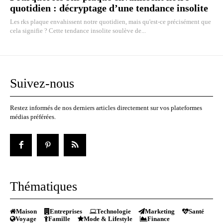
quotidien : décryptage d’une tendance insolite
Les rks plaque envahissent notre quotidien, mais qu'est-ce précisément que
cela signifie ? Cette tendance insolite soulève de...
Suivez-nous
Restez informés de nos derniers articles directement sur vos plateformes
médias préférées.
Thématiques
Maison
Entreprises
Technologie
Marketing
Santé
Voyage
Famille
Mode & Lifestyle
Finance