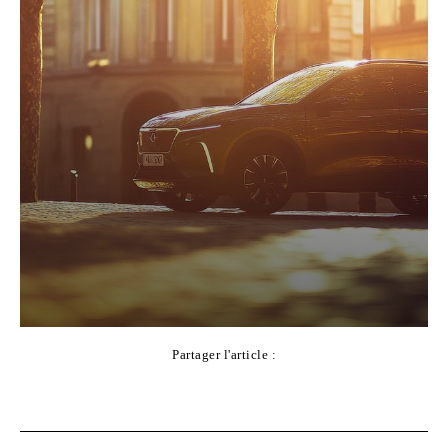
Partager l'article :
Facebook
X
Pinterest
WhatsApp