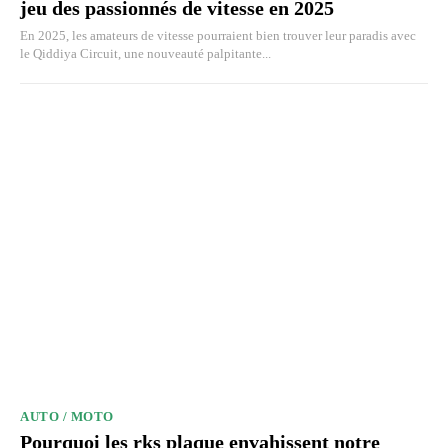
jeu des passionnés de vitesse en 2025
En 2025, les amateurs de vitesse pourraient bien trouver leur paradis avec
le Qiddiya Circuit, une nouveauté palpitante...
AUTO / MOTO
Pourquoi les rks plaque envahissent notre