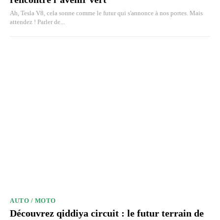
Ah, Tesla V8, cela sonne comme le futur qui s'annonce à nos portes. Mais
attendez ! Parler de...
AUTO / MOTO
Découvrez qiddiya circuit : le futur terrain de