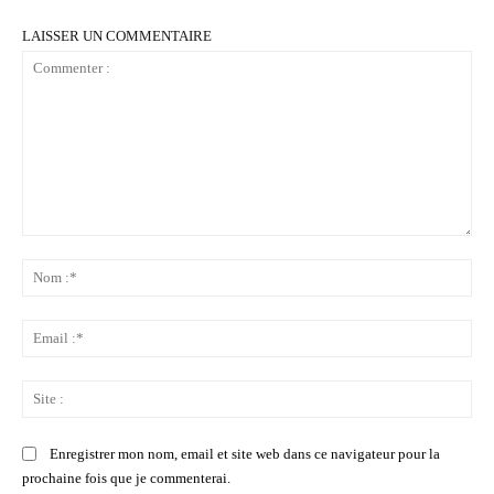
LAISSER UN COMMENTAIRE
Commenter
:
No
:*
Ema
:*
Sit
:
Enregistrer mon nom, email et site web dans ce navigateur pour la
prochaine fois que je commenterai.