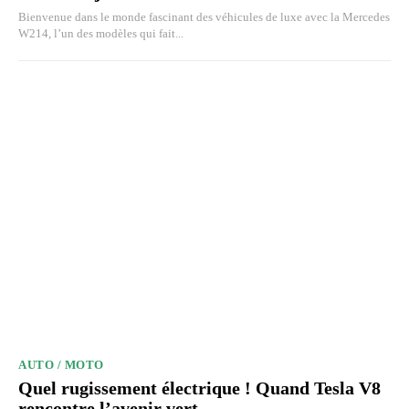
Bienvenue dans le monde fascinant des véhicules de luxe avec la Mercedes
W214, l’un des modèles qui fait...
AUTO / MOTO
Quel rugissement électrique ! Quand Tesla V8
rencontre l’avenir vert